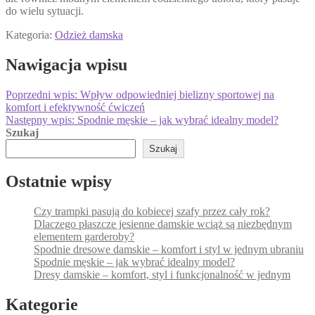
do wielu sytuacji.
Kategoria:
Odzież damska
Nawigacja wpisu
Poprzedni wpis:
Wpływ odpowiedniej bielizny sportowej na
komfort i efektywność ćwiczeń
Następny wpis:
Spodnie męskie – jak wybrać idealny model?
Szukaj
Szukaj
Ostatnie wpisy
Czy trampki pasują do kobiecej szafy przez cały rok?
Dlaczego płaszcze jesienne damskie wciąż są niezbędnym
elementem garderoby?
Spodnie dresowe damskie – komfort i styl w jednym ubraniu
Spodnie męskie – jak wybrać idealny model?
Dresy damskie – komfort, styl i funkcjonalność w jednym
Kategorie