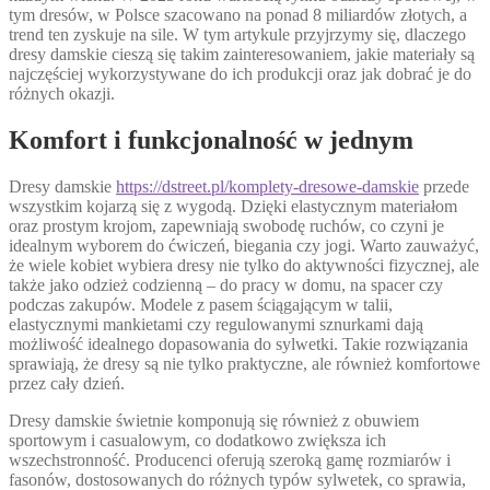
tym dresów, w Polsce szacowano na ponad 8 miliardów złotych, a
trend ten zyskuje na sile. W tym artykule przyjrzymy się, dlaczego
dresy damskie cieszą się takim zainteresowaniem, jakie materiały są
najczęściej wykorzystywane do ich produkcji oraz jak dobrać je do
różnych okazji.
Komfort i funkcjonalność w jednym
Dresy damskie
https://dstreet.pl/komplety-dresowe-damskie
przede
wszystkim kojarzą się z wygodą. Dzięki elastycznym materiałom
oraz prostym krojom, zapewniają swobodę ruchów, co czyni je
idealnym wyborem do ćwiczeń, biegania czy jogi. Warto zauważyć,
że wiele kobiet wybiera dresy nie tylko do aktywności fizycznej, ale
także jako odzież codzienną – do pracy w domu, na spacer czy
podczas zakupów. Modele z pasem ściągającym w talii,
elastycznymi mankietami czy regulowanymi sznurkami dają
możliwość idealnego dopasowania do sylwetki. Takie rozwiązania
sprawiają, że dresy są nie tylko praktyczne, ale również komfortowe
przez cały dzień.
Dresy damskie świetnie komponują się również z obuwiem
sportowym i casualowym, co dodatkowo zwiększa ich
wszechstronność. Producenci oferują szeroką gamę rozmiarów i
fasonów, dostosowanych do różnych typów sylwetek, co sprawia,