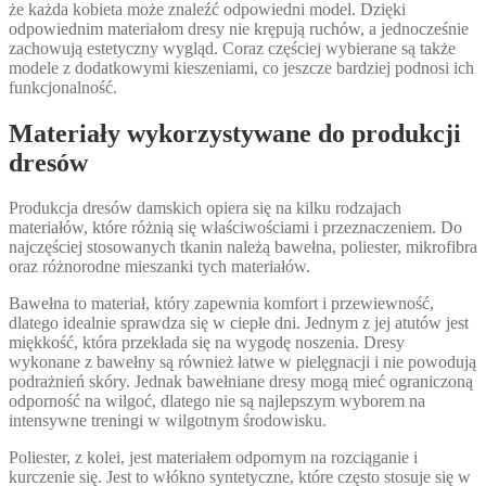
że każda kobieta może znaleźć odpowiedni model. Dzięki
odpowiednim materiałom dresy nie krępują ruchów, a jednocześnie
zachowują estetyczny wygląd. Coraz częściej wybierane są także
modele z dodatkowymi kieszeniami, co jeszcze bardziej podnosi ich
funkcjonalność.
Materiały wykorzystywane do produkcji
dresów
Produkcja dresów damskich opiera się na kilku rodzajach
materiałów, które różnią się właściwościami i przeznaczeniem. Do
najczęściej stosowanych tkanin należą bawełna, poliester, mikrofibra
oraz różnorodne mieszanki tych materiałów.
Bawełna to materiał, który zapewnia komfort i przewiewność,
dlatego idealnie sprawdza się w ciepłe dni. Jednym z jej atutów jest
miękkość, która przekłada się na wygodę noszenia. Dresy
wykonane z bawełny są również łatwe w pielęgnacji i nie powodują
podrażnień skóry. Jednak bawełniane dresy mogą mieć ograniczoną
odporność na wilgoć, dlatego nie są najlepszym wyborem na
intensywne treningi w wilgotnym środowisku.
Poliester, z kolei, jest materiałem odpornym na rozciąganie i
kurczenie się. Jest to włókno syntetyczne, które często stosuje się w