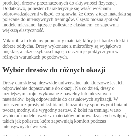
produkcji dresów przeznaczonych do aktywności fizycznej.
Dodatkowo, poliester charakteryzuje się właściwościami
odprowadzającymi wilgoć, co sprawia, że dresy z tego materiału są
polecane do intensywnych treningów. Często można spotkać
modele mieszane, łączące poliester z elastanem, co zapewnia
większą elastyczność.
Mikrofibra to kolejny popularny materiał, który jest bardzo lekki i
dobrze oddycha. Dresy wykonane z mikrofibry są wyjątkowo
miękkie, a także szybkoschnące, co czyni je praktycznymi w
różnych warunkach pogodowych.
Wybór dresów do różnych okazji
Dresy damskie są niezwykle uniwersalne, ale kluczowe jest ich
odpowiednie dopasowanie do okazji. Na co dzień, dresy o
luźniejszym kroju, wykonane z bawełny lub mieszanych
materiałów, będą odpowiednie do casualowych stylizacji. W
połączeniu z prostymi t-shirtami, bluzami czy sportowymi butami
tworzą modny, ale wygodny zestaw. Z kolei na treningi warto
wybierać modele uszyte z materiałów odprowadzających wilgoć,
takich jak poliester, które zapewniają komfort podczas
intensywnych ćwiczeń.