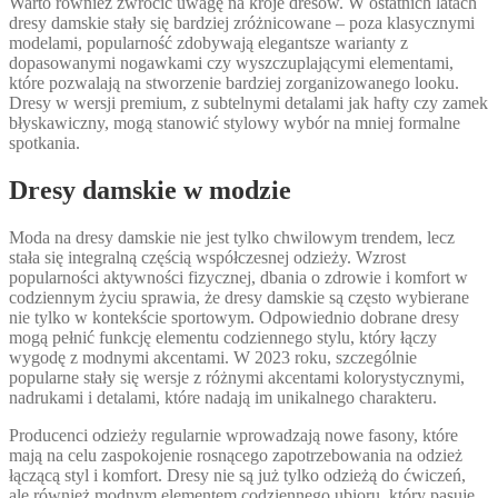
Warto również zwrócić uwagę na kroje dresów. W ostatnich latach
dresy damskie stały się bardziej zróżnicowane – poza klasycznymi
modelami, popularność zdobywają elegantsze warianty z
dopasowanymi nogawkami czy wyszczuplającymi elementami,
które pozwalają na stworzenie bardziej zorganizowanego looku.
Dresy w wersji premium, z subtelnymi detalami jak hafty czy zamek
błyskawiczny, mogą stanowić stylowy wybór na mniej formalne
spotkania.
Dresy damskie w modzie
Moda na dresy damskie nie jest tylko chwilowym trendem, lecz
stała się integralną częścią współczesnej odzieży. Wzrost
popularności aktywności fizycznej, dbania o zdrowie i komfort w
codziennym życiu sprawia, że dresy damskie są często wybierane
nie tylko w kontekście sportowym. Odpowiednio dobrane dresy
mogą pełnić funkcję elementu codziennego stylu, który łączy
wygodę z modnymi akcentami. W 2023 roku, szczególnie
popularne stały się wersje z różnymi akcentami kolorystycznymi,
nadrukami i detalami, które nadają im unikalnego charakteru.
Producenci odzieży regularnie wprowadzają nowe fasony, które
mają na celu zaspokojenie rosnącego zapotrzebowania na odzież
łączącą styl i komfort. Dresy nie są już tylko odzieżą do ćwiczeń,
ale również modnym elementem codziennego ubioru, który pasuje