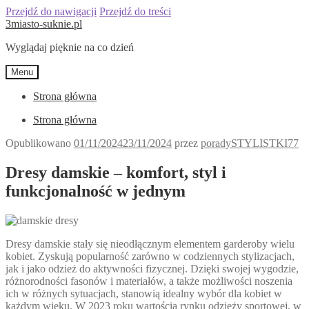
Przejdź do nawigacji
Przejdź do treści
3miasto-suknie.pl
Wyglądaj pięknie na co dzień
Menu
Strona główna
Strona główna
Opublikowano
01/11/2024
23/11/2024
przez
poradySTYLISTKI77
Dresy damskie – komfort, styl i
funkcjonalność w jednym
Dresy damskie stały się nieodłącznym elementem garderoby wielu
kobiet. Zyskują popularność zarówno w codziennych stylizacjach,
jak i jako odzież do aktywności fizycznej. Dzięki swojej wygodzie,
różnorodności fasonów i materiałów, a także możliwości noszenia
ich w różnych sytuacjach, stanowią idealny wybór dla kobiet w
każdym wieku. W 2023 roku wartością rynku odzieży sportowej, w