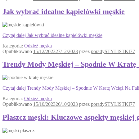
Jak wybrać idealne kąpielówki męskie
Czytaj dalej
Jak wybrać idealne kąpielówki męskie
Kategoria:
Odzież męska
Opublikowano
15/12/2023
27/12/2023
przez
poradySTYLISTKI77
Trendy Mody Męskiej – Spodnie W Kratę 
Czytaj dalej
Trendy Mody Męskiej – Spodnie W Kratę Wciąż Na Fal
Kategoria:
Odzież męska
Opublikowano
15/10/2023
26/10/2023
przez
poradySTYLISTKI77
Płaszcz męski: Kluczowe aspekty męskiej 