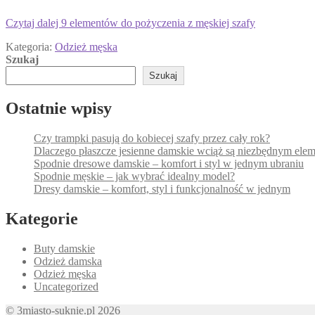
Czytaj dalej
9 elementów do pożyczenia z męskiej szafy
Kategoria:
Odzież męska
Szukaj
Szukaj
Ostatnie wpisy
Czy trampki pasują do kobiecej szafy przez cały rok?
Dlaczego płaszcze jesienne damskie wciąż są niezbędnym ele
Spodnie dresowe damskie – komfort i styl w jednym ubraniu
Spodnie męskie – jak wybrać idealny model?
Dresy damskie – komfort, styl i funkcjonalność w jednym
Kategorie
Buty damskie
Odzież damska
Odzież męska
Uncategorized
© 3miasto-suknie.pl 2026