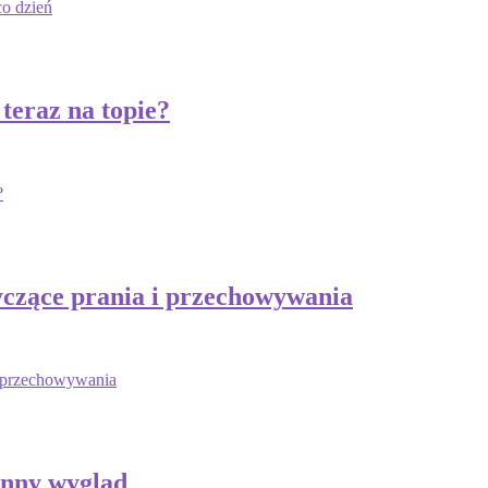
co dzień
teraz na topie?
?
yczące prania i przechowywania
i przechowywania
enny wygląd