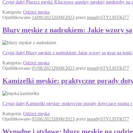
Czytaj dalej
Płaszcz męski: Kluczowe aspekty męskiej garderoby na 
Kategoria:
Odzież męska
Opublikowano
14/09/2023
20/09/2023
przez
poradySTYLISTKI77
Bluzy męskie z nadrukiem: Jakie wzory są 
Czytaj dalej
Bluzy męskie z nadrukiem: Jakie wzory są teraz na topie
Kategoria:
Odzież męska
Opublikowano
05/08/2023
29/08/2023
przez
poradySTYLISTKI77
Kamizelki męskie: praktyczne porady dot
Czytaj dalej
Kamizelki męskie: praktyczne porady dotyczące prania 
Kategoria:
Odzież męska
Opublikowano
05/06/2023
28/06/2023
przez
poradySTYLISTKI77
Wygodne i stylowe: bluzy męskie na codzi