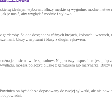
skie są idealnym wyborem. Bluzy męskie są wygodne, modne i łatwe d
ak je nosić, aby wyglądać modnie i stylowo.
w garderoby. Są one dostępne w różnych krojach, kolorach i wzorach,
eszeniami, bluzy z napisami i bluzy z długim rękawem.
można je nosić na wiele sposobów. Najprostszym sposobem jest połącze
go wyglądu, możesz połączyć bluzkę z garniturem lub marynarką. Bluz
owinien on być dobrze dopasowany do twojej sylwetki, ale nie powinien
st odpowiedni.