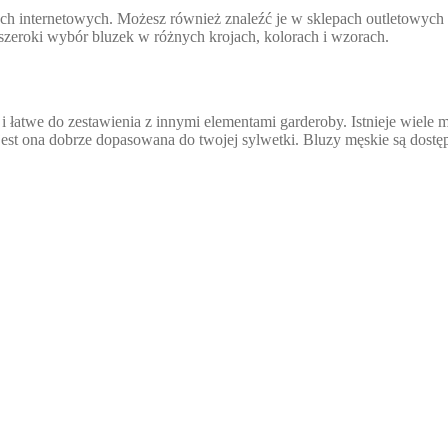
h internetowych. Możesz również znaleźć je w sklepach outletowych lu
szeroki wybór bluzek w różnych krojach, kolorach i wzorach.
 łatwe do zestawienia z innymi elementami garderoby. Istnieje wiele 
 jest ona dobrze dopasowana do twojej sylwetki. Bluzy męskie są dost