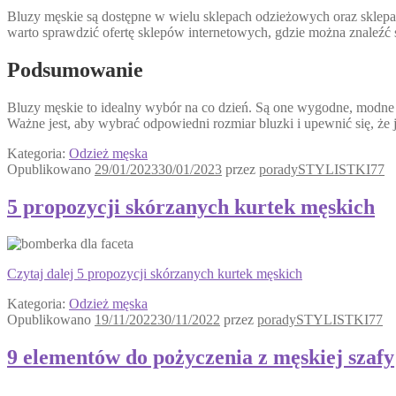
Bluzy męskie są dostępne w wielu sklepach odzieżowych oraz sklepac
warto sprawdzić ofertę sklepów internetowych, gdzie można znaleźć 
Podsumowanie
Bluzy męskie to idealny wybór na co dzień. Są one wygodne, modne i
Ważne jest, aby wybrać odpowiedni rozmiar bluzki i upewnić się, że
Kategoria:
Odzież męska
Opublikowano
29/01/2023
30/01/2023
przez
poradySTYLISTKI77
5 propozycji skórzanych kurtek męskich
Czytaj dalej
5 propozycji skórzanych kurtek męskich
Kategoria:
Odzież męska
Opublikowano
19/11/2022
30/11/2022
przez
poradySTYLISTKI77
9 elementów do pożyczenia z męskiej szafy