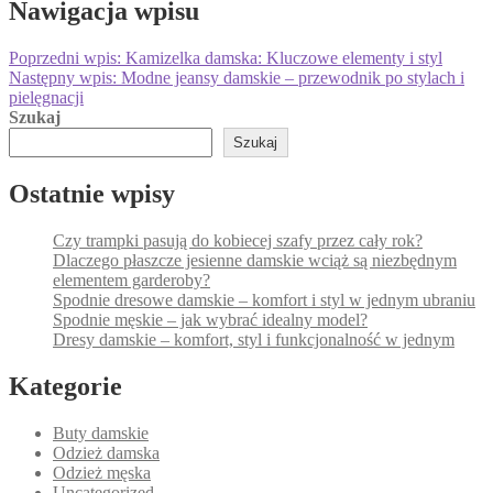
Nawigacja wpisu
Poprzedni wpis:
Kamizelka damska: Kluczowe elementy i styl
Następny wpis:
Modne jeansy damskie – przewodnik po stylach i
pielęgnacji
Szukaj
Szukaj
Ostatnie wpisy
Czy trampki pasują do kobiecej szafy przez cały rok?
Dlaczego płaszcze jesienne damskie wciąż są niezbędnym
elementem garderoby?
Spodnie dresowe damskie – komfort i styl w jednym ubraniu
Spodnie męskie – jak wybrać idealny model?
Dresy damskie – komfort, styl i funkcjonalność w jednym
Kategorie
Buty damskie
Odzież damska
Odzież męska
Uncategorized