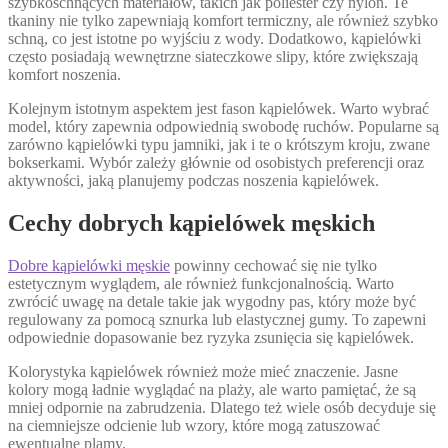
szybkoschnących materiałów, takich jak poliester czy nylon. Te
tkaniny nie tylko zapewniają komfort termiczny, ale również szybko
schną, co jest istotne po wyjściu z wody. Dodatkowo, kąpielówki
często posiadają wewnętrzne siateczkowe slipy, które zwiększają
komfort noszenia.
Kolejnym istotnym aspektem jest fason kąpielówek. Warto wybrać
model, który zapewnia odpowiednią swobodę ruchów. Popularne są
zarówno kąpielówki typu jamniki, jak i te o krótszym kroju, zwane
bokserkami. Wybór zależy głównie od osobistych preferencji oraz
aktywności, jaką planujemy podczas noszenia kąpielówek.
Cechy dobrych kąpielówek męskich
Dobre kąpielówki męskie
powinny cechować się nie tylko
estetycznym wyglądem, ale również funkcjonalnością. Warto
zwrócić uwagę na detale takie jak wygodny pas, który może być
regulowany za pomocą sznurka lub elastycznej gumy. To zapewni
odpowiednie dopasowanie bez ryzyka zsunięcia się kąpielówek.
Kolorystyka kąpielówek również może mieć znaczenie. Jasne
kolory mogą ładnie wyglądać na plaży, ale warto pamiętać, że są
mniej odpornie na zabrudzenia. Dlatego też wiele osób decyduje się
na ciemniejsze odcienie lub wzory, które mogą zatuszować
ewentualne plamy.