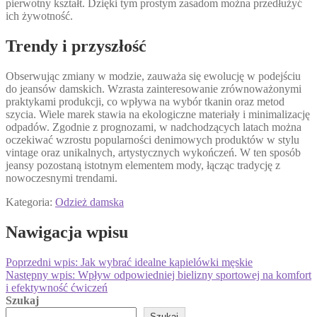
pierwotny kształt. Dzięki tym prostym zasadom można przedłużyć
ich żywotność.
Trendy i przyszłość
Obserwując zmiany w modzie, zauważa się ewolucję w podejściu
do jeansów damskich. Wzrasta zainteresowanie zrównoważonymi
praktykami produkcji, co wpływa na wybór tkanin oraz metod
szycia. Wiele marek stawia na ekologiczne materiały i minimalizację
odpadów. Zgodnie z prognozami, w nadchodzących latach można
oczekiwać wzrostu popularności denimowych produktów w stylu
vintage oraz unikalnych, artystycznych wykończeń. W ten sposób
jeansy pozostaną istotnym elementem mody, łącząc tradycję z
nowoczesnymi trendami.
Kategoria:
Odzież damska
Nawigacja wpisu
Poprzedni wpis:
Jak wybrać idealne kąpielówki męskie
Następny wpis:
Wpływ odpowiedniej bielizny sportowej na komfort
i efektywność ćwiczeń
Szukaj
Szukaj