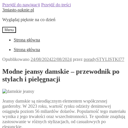
Przejdź do nawigacji
Przejdź do treści
3miasto-suknie.pl
Wyglądaj pięknie na co dzień
Menu
Strona główna
Strona główna
Opublikowano
24/08/2024
22/08/2024
przez
poradySTYLISTKI77
Modne jeansy damskie – przewodnik po
stylach i pielęgnacji
Jeansy damskie są nieodłącznym elementem współczesnej
garderoby. W 2023 roku, wartość rynku odzieży denimowej
osiągnęła poziom 56 miliardów dolarów. Popularność tego materiału
wynika z jego trwałości oraz wszechstronności. Te spodnie znajdują
zastosowanie w różnych stylizacjach, od casualowych po
eleganckie.