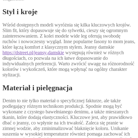
Styl i kroje
Wśród dostępnych modeli wyróżnia się kilka kluczowych krojów.
Slim fit, który dopasowuje się do sylwetki, cieszy się ogromnym
zainteresowaniem. Z kolei modele wide leg oferują swobodę
ruchów i nowoczesny wygląd. Inne popularne fasony to mom jeans,
które łączą komfort z klasycznym stylem. Jeansy damskie
https://dstreet.pl/jeansy-damskie
występują również w różnych
długościach, co pozwala na ich łatwe dopasowanie do
indywidualnych preferencji. Warto zwrócić uwagę na różnorodność
kolorów i wykończeń, które mogą wpłynąć na ogólny charakter
stylizacji.
Materiał i pielęgnacja
Denim to nie tylko materiał o specyficznej fakturze, ale także
podlegający różnym technikom produkcji. Spodnie mogą być
wykonane z czystego bawełnianego denimu, a także mieszanych
tkanin, które dodają elastyczności. Kluczowe jest, aby prawidłowo
dbać o jeansy, co wpłynie na ich trwałość. Zaleca się pranie w
zimnej wodzie, aby zminimalizować blaknięcie koloru. Unikanie
suszenia w wysokiej temperaturze również pomaga zachować ich